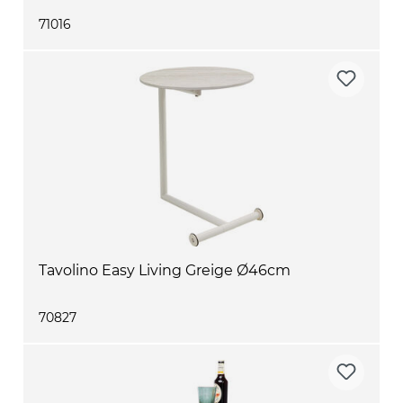
71016
Tavolino Easy Living Greige Ø46cm
70827