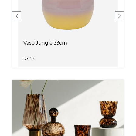
Vaso Jungle 33cm
V
57153
5