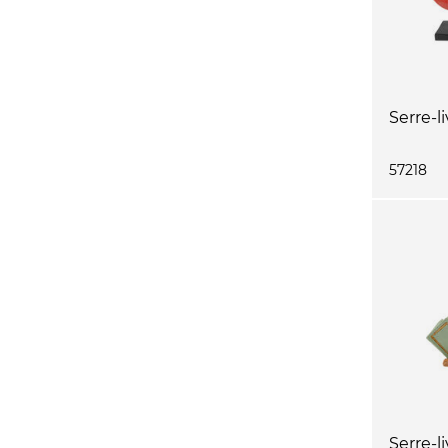
Serre-l
57218
Serre-l